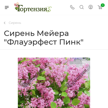
0
Сирень
Сирень Мейера
"Флауэрфест Пинк"