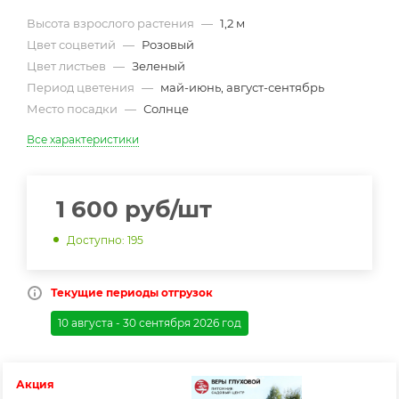
Высота взрослого растения
—
1,2 м
Цвет соцветий
—
Розовый
Цвет листьев
—
Зеленый
Период цветения
—
май-июнь, август-сентябрь
Место посадки
—
Солнце
Все характеристики
1 600
руб
/шт
Доступно: 195
Текущие периоды отгрузок
10 августа - 30 сентября 2026 год
Акция