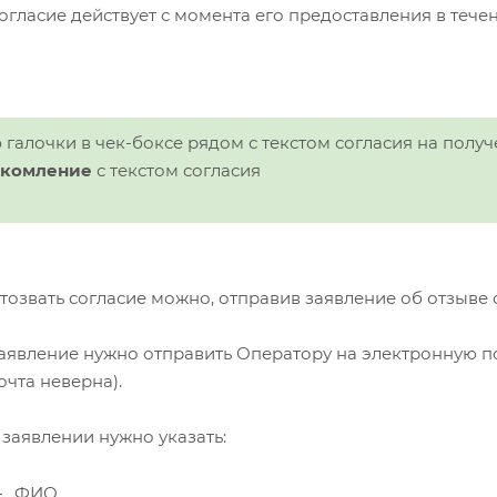
огласие действует с момента его предоставления в течен
ю галочки в чек-боксе рядом с текстом согласия на по
акомление
с текстом согласия
тозвать согласие можно, отправив заявление об отзыве 
аявление нужно отправить Оператору на электронную п
очта неверна)
.
 заявлении нужно указать:
ФИО