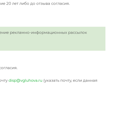
ие 20 лет либо до отзыва согласия.
лучение рекламно-информационных рассылок
согласия.
очту
disp@vgluhova.ru
(указать почту, если данная