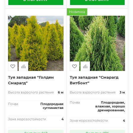
Новинка
Туя западная "Голден
Туя западная "Смарагд
Смарагд"
Витбонт"
Высота взрослого растения
6 м
Высота взрослого растения
3 м
Почва
Плодородная,
Почва
Плодородная
влажная, хорошо
суглинистая
дренированная,
Зона морозостойкости
4
Зона морозостойкости
4