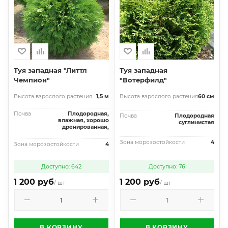
Туя западная "Литтл
Туя западная
Чемпион"
"Вотерфилд"
Высота взрослого растения
1,5 м
Высота взрослого растения
60 см
Почва
Плодородная,
Почва
Плодородная
влажная, хорошо
суглинистая
дренированная,
Зона морозостойкости
4
Зона морозостойкости
4
Доступно: 642
Доступно: 76
1 200 руб
1 200 руб
/ шт
/ шт
В КОРЗИНУ
В КОРЗИНУ