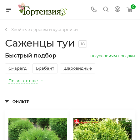
0
Хвойные деревья и кустарники
Саженцы туи
18
Быстрый подбор
по условиям посадки
Смарагд
Брабант
Шаровидные
Показать еще
ФИЛЬТР