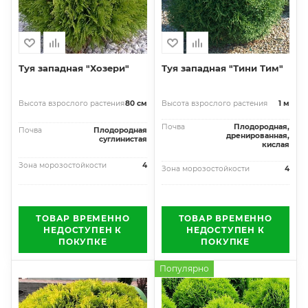
Туя западная "Хозери"
Туя западная "Тини Тим"
Высота взрослого растения
80 см
Высота взрослого растения
1 м
Почва
Плодородная,
Почва
Плодородная
дренированная,
суглинистая
кислая
Зона морозостойкости
4
Зона морозостойкости
4
ТОВАР ВРЕМЕННО
ТОВАР ВРЕМЕННО
НЕДОСТУПЕН К
НЕДОСТУПЕН К
ПОКУПКЕ
ПОКУПКЕ
Популярно