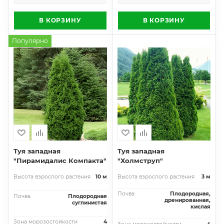
В КОРЗИНУ
В КОРЗИНУ
Популярно
Туя западная
Туя западная
"Пирамидалис Компакта"
"Холмструп"
Высота взрослого растения
10 м
Высота взрослого растения
3 м
Почва
Плодородная,
Почва
Плодородная
дренированная,
суглинистая
кислая
Зона морозостойкости
4