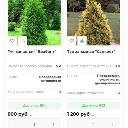
Туя западная "Брабант"
Туя западная "Санкист"
Высота взрослого растения
5 м
Высота взрослого растения
3 м
Почва
Плодородная,
Почва
Плодородная
суглинистая,
суглинистая
дренированная
Зона морозостойкости
4
Зона морозостойкости
4
Доступно: 834
Доступно: 803
900 руб
1 200 руб
/ шт
/ шт