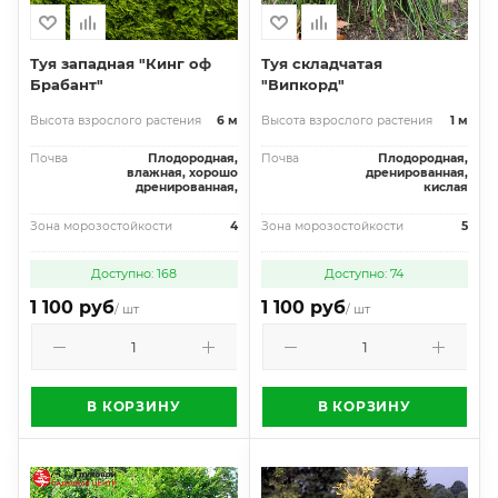
Туя западная "Кинг оф
Туя складчатая
Брабант"
"Випкорд"
Высота взрослого растения
6 м
Высота взрослого растения
1 м
Почва
Плодородная,
Почва
Плодородная,
влажная, хорошо
дренированная,
дренированная,
кислая
Зона морозостойкости
4
Зона морозостойкости
5
Доступно: 168
Доступно: 74
1 100 руб
1 100 руб
/ шт
/ шт
В КОРЗИНУ
В КОРЗИНУ