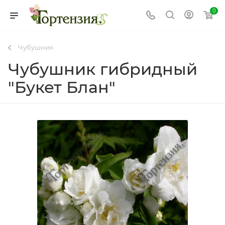
0
Чубушник
Чубушник гибридный
"Букет Блан"