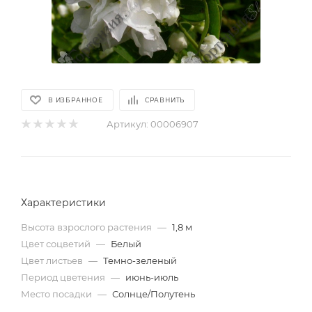
В ИЗБРАННОЕ
СРАВНИТЬ
Артикул:
00006907
Характеристики
Высота взрослого растения
—
1,8 м
Цвет соцветий
—
Белый
Цвет листьев
—
Темно-зеленый
Период цветения
—
июнь-июль
Место посадки
—
Солнце/Полутень