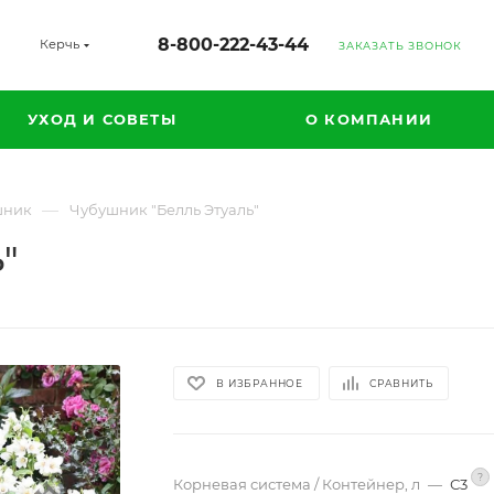
8-800-222-43-44
Керчь
ЗАКАЗАТЬ ЗВОНОК
УХОД И СОВЕТЫ
О КОМПАНИИ
—
шник
Чубушник "Белль Этуаль"
"
В ИЗБРАННОЕ
СРАВНИТЬ
?
Корневая система / Контейнер, л
—
С3