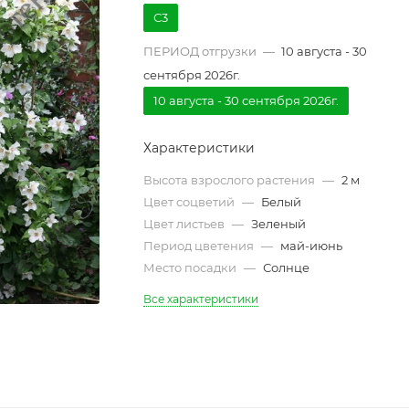
С3
ПЕРИОД отгрузки
—
10 августа - 30
сентября 2026г.
10 августа - 30 сентября 2026г.
Характеристики
Высота взрослого растения
—
2 м
Цвет соцветий
—
Белый
Цвет листьев
—
Зеленый
Период цветения
—
май-июнь
Место посадки
—
Солнце
Все характеристики