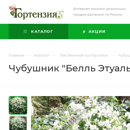
Интернет-магазин розничных
продаж растений по России
КАТАЛОГ
АКЦИИ
—
—
—
Главная
Каталог
Лиственные кустарники
Чубу
Чубушник "Белль Этуаль